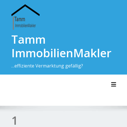
Skip
to
content
Tamm
ImmobilienMakler
…effiziente Vermarktung gefällig?
Toggl
1